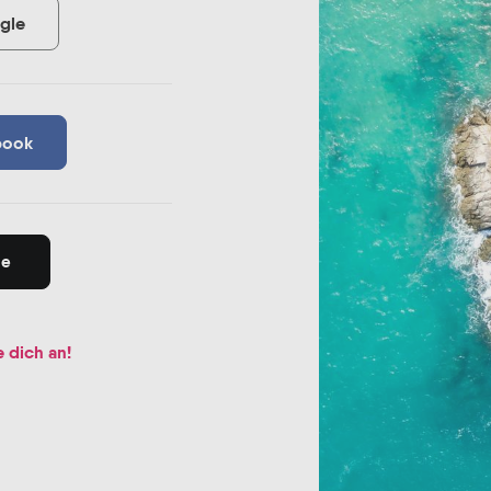
gle
book
le
 dich an!