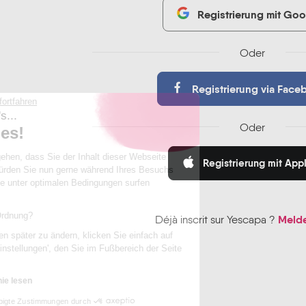
Registrierung mit Goo
Oder
Registrierung via Face
Ohne Einwilligung fortfahren
Hallo, wir sind's...
Oder
die Cookies!
Wir wollten sichergehen, dass Sie der
Registrierung mit App
Inhalt dieser Webseite interessiert, und
würden Sie nun gerne während Ihres Besuchs begleiten, damit
Sie unter optimalen Bedingungen surfen können...
Ist das für Sie in Ordnung?
Melde
Déjà inscrit sur Yescapa ?
Um Ihre Präferenzen später zu ändern, klicken Sie einfach auf
den Link 'Cookie-Einstellungen', den Sie im Fußbereich der Seite
finden.
Datenschutzrichtlinie lesen
Beglaubigte Zustimmungen durch